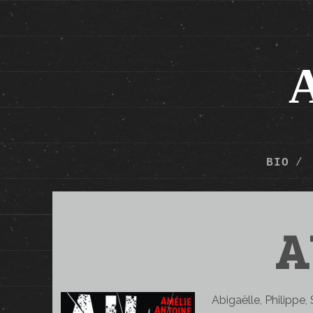
BIO
A
Abigaëlle, Philippe