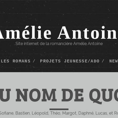
Amélie Antoin
Site internet de la romancière Amélie Antoine
LES ROMANS
PROJETS JEUNESSE/ADO
NE
U NOM DE QU
, Sofiane, Bastien, Léopold, Théo, Margot, Daphné, Lucas, et 