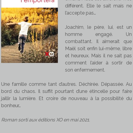
o
e
r
différent. Elle le sait mais ne
l’accepte pas…
k
a
Joachim, le père, lui, est un
homme engagé. Un
m
combattant. Il aimerait que
Maël soit enfin lui-même, libre
et heureux. Mais il ne sait pas
comment l’aider à sortir de
son enfermement.
Une famille comme tant d’autres. Déchirée. Dépassée. Au
bord du chaos. Il suffit pourtant d’une étincelle pour faire
jaillir la lumière. Et croire de nouveau à la possibilité du
bonheur…
Roman sorti aux éditions XO en mai 2021.